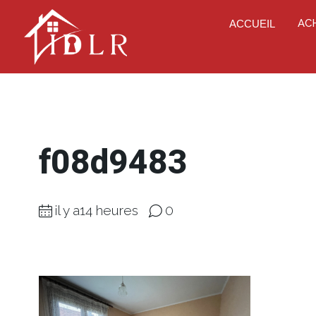
AC
ACCUEIL
f08d9483
il y a14 heures
0