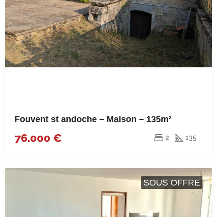
Fouvent st andoche – Maison – 135m²
76.000 €
2
135
SOUS OFFRE