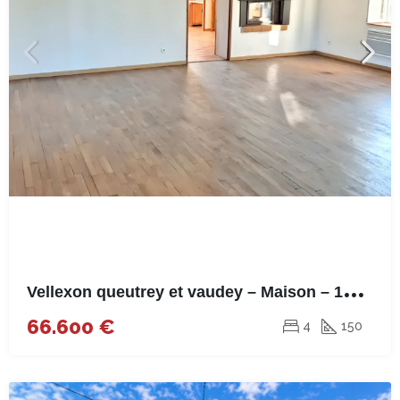
V
ellexon queutrey et vaudey – Maison – 150m²
66.600 €
4
150