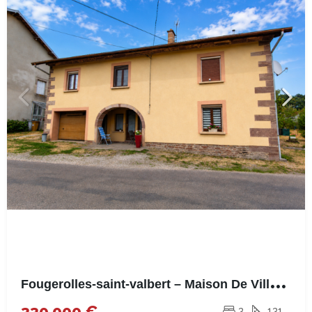
F
ougerolles-saint-valbert – Maison De Village – 131m²
330.000 €
3
131